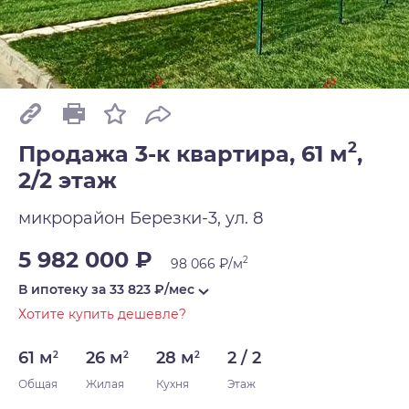
2
Продажа 3-к квартира, 61 м
,
2/2 этаж
микрорайон Березки-3, ул. 8
5 982 000 ₽
2
98 066 ₽/м
В ипотеку за
33 823
₽/мес
Хотите купить дешевле?
61 м
26 м
28 м
2 / 2
2
2
2
Общая
Жилая
Кухня
Этаж