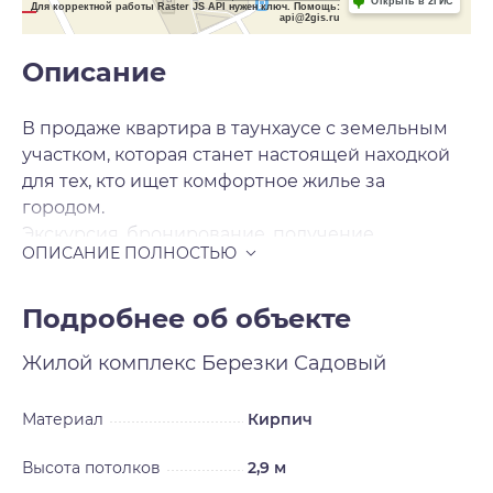
Открыть в 2ГИС
Для корректной работы Raster JS API нужен ключ. Помощь:
api@2gis.ru
Описание
В продаже квартира в таунхаусе с земельным
участком, которая станет настоящей находкой
для тех, кто ищет комфортное жилье за
городом.
Экскурсия, бронирование, получение
ипотечного решения, сопровождение сделки
за 0 рублей.
Ключи в день сделки.
Подробнее об объекте
Жилье соответствует всем современным
Жилой комплекс
Березки Садовый
стандартам качества и безопасности, где вы
можете наслаждаться жизнью, не беспокоясь о
бытовых мелочах.
Материал
Кирпич
Квартира расположена на двух этажах и состоит
Высота потолков
2,9 м
из: