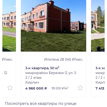
0 ₽/мес.
Ипотека 28 045 ₽/мес.
2
3-к квартира, 50 м
3-к кв
. 12
микрорайон Березки-3, ул. 5
микрор
2 / 2 этаж
2 / 2 э
Кирпич
Кирпи
2
4 960 000 ₽
7 413 
99 200 ₽/м
Посмотреть все квартиры по улице