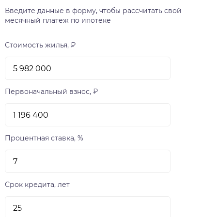
Если вы цените качество и комфорт, то это
Введите данные в форму, чтобы рассчитать свой
жильё для вас!
месячный платеж по ипотеке
Стоимость жилья, ₽
Первоначальный взнос, ₽
Процентная ставка, %
Срок кредита, лет