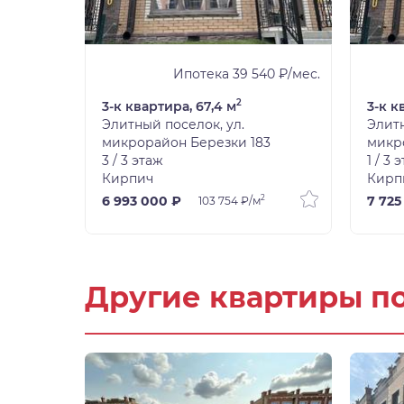
9 ₽/мес.
Ипотека 39 540 ₽/мес.
2
3-к квартира, 67,4 м
3-к к
Элитный поселок, ул.
Элитн
3
микрорайон Березки 183
микр
3 / 3 этаж
1 / 3 
Кирпич
Кирп
2
2
6 993 000 ₽
7 725
103 754 ₽/м
Другие квартиры п