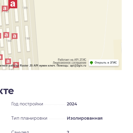
Работает на API 2ГИС
Лицензионное соглашение
Открыть в 2ГИС
ктной работы Raster JS API нужен ключ. Помощь: api@2gis.ru
кте
Год постройки
2024
Тип планировки
Изолированная
Санузел
2