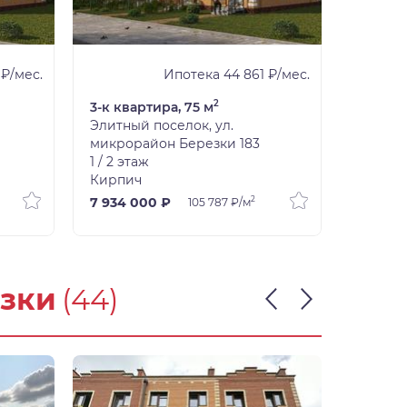
 ₽/мес.
Ипотека 44 861 ₽/мес.
2
3-к квартира, 75 м
3-к ква
Элитный поселок, ул.
Элитны
микрорайон Березки 183
микрор
1 / 2 этаж
1 / 2 эт
Кирпич
Кирпи
2
7 934 000 ₽
7 725 
105 787 ₽/м
езки
(44)