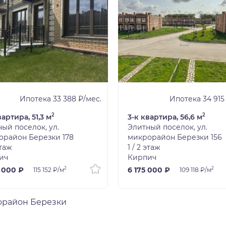
Ипотека 33 388 ₽/мес.
Ипотека 34 915
2
2
вартира, 51,3 м
3-к квартира, 56,6 м
ый поселок, ул.
Элитный поселок, ул.
орайон Березки 178
микрорайон Березки 156
этаж
1 / 2 этаж
ич
Кирпич
2
2
 000 ₽
6 175 000 ₽
115 152 ₽/м
109 118 ₽/м
орайон Березки