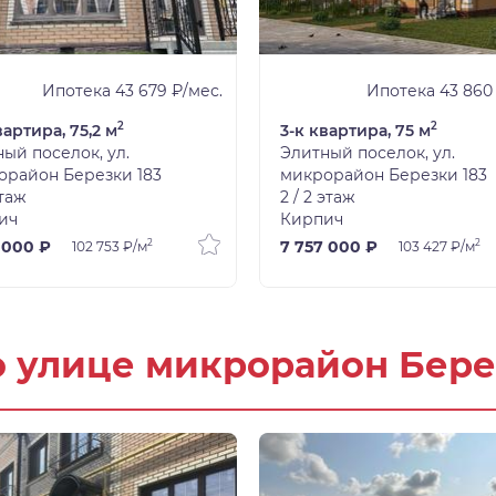
Ипотека 43 679 ₽/мес.
Ипотека 43 860
2
2
вартира, 75,2 м
3-к квартира, 75 м
ый поселок, ул.
Элитный поселок, ул.
орайон Березки 183
микрорайон Березки 183
этаж
2 / 2 этаж
ич
Кирпич
2
2
 000 ₽
7 757 000 ₽
102 753 ₽/м
103 427 ₽/м
о улице микрорайон Бер