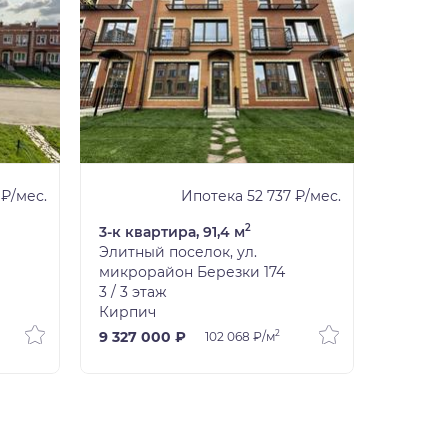
 ₽/мес.
Ипотека 52 737 ₽/мес.
2
3-к квартира, 91,4 м
3-к ква
Элитный поселок, ул.
Элитны
микрорайон Березки 174
микрор
3 / 3 этаж
1 / 2 эт
Кирпич
Кирпи
2
9 327 000 ₽
5 857 
102 068 ₽/м