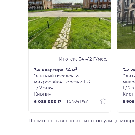
08 ₽/мес.
Ипотека 34 412 ₽/мес.
2
3-к квартира, 54 м
3-к к
Элитный поселок, ул.
Элитн
5
микрорайон Березки 153
микр
1 / 2 этаж
1 / 2 
Кирпич
Кирп
2
6 086 000 ₽
5 905
112 704 ₽/м
Посмотреть все квартиры по улице микр