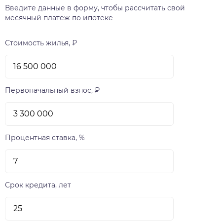
квартиры на этаже), двор без машин, детская
Введите данные в форму, чтобы рассчитать свой
площадка, много парковочных мест. Рядом
месячный платеж по ипотеке
школы и сады. Центр – в 15 минутах.
Приезжайте на просмотр – это любовь с
Стоимость жилья, ₽
первого взгляда! ❤️
Первоначальный взнос, ₽
Процентная ставка, %
Срок кредита, лет