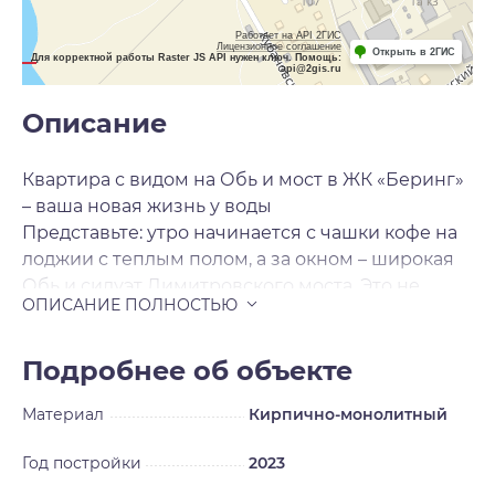
Работает на API 2ГИС
Лицензионное соглашение
Открыть в 2ГИС
Для корректной работы Raster JS API нужен ключ. Помощь:
api@2gis.ru
Описание
Квартира с видом на Обь и мост в ЖК «Беринг»
– ваша новая жизнь у воды
Представьте: утро начинается с чашки кофе на
лоджии с теплым полом, а за окном – широкая
Обь и силуэт Димитровского моста. Это не
просто квартира, это место силы в черте города.
ЖК «Беринг» на Прибрежной, 6 – это
уникальное расположение на берегу реки.
Подробнее об объекте
Рядом метро, 7 мин до станции пл. Гарина-
Материал
Кирпично-монолитный
Михайловского, центр, но при этом полная
тишина и свежий воздух. Из окон – бескрайний
Год постройки
2023
водный простор и перспектива будущей