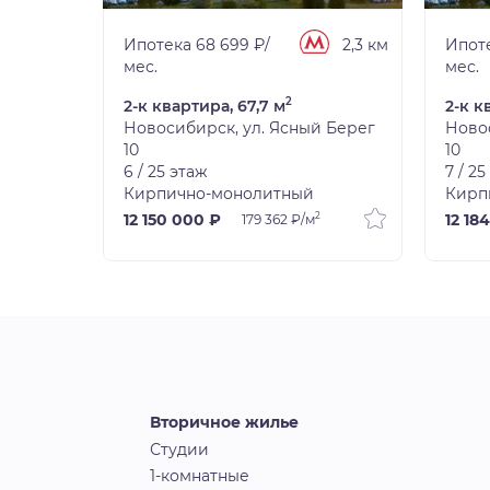
2,3 км
Ипотека 68 699 ₽/
2,3 км
Ипоте
мес.
мес.
2
2-к квартира, 67,7 м
2-к к
 Берег
Новосибирск, ул. Ясный Берег
Ново
10
10
6 / 25 этаж
7 / 2
Кирпично-монолитный
Кирп
2
12 150 000 ₽
12 18
179 362 ₽/м
Вторичное жилье
Студии
1-комнатные