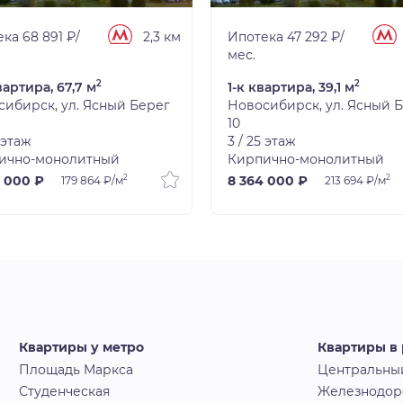
ка 68 891 ₽/
2,3 км
Ипотека 47 292 ₽/
мес.
2
2
вартира, 67,7 м
1-к квартира, 39,1 м
сибирск, ул. Ясный Берег
Новосибирск, ул. Ясный 
10
5 этаж
3 / 25 этаж
ично-монолитный
Кирпично-монолитный
2
2
4 000 ₽
8 364 000 ₽
179 864 ₽/м
213 694 ₽/м
Квартиры у метро
Квартиры в
Площадь Маркса
Центральны
Студенческая
Железнодо