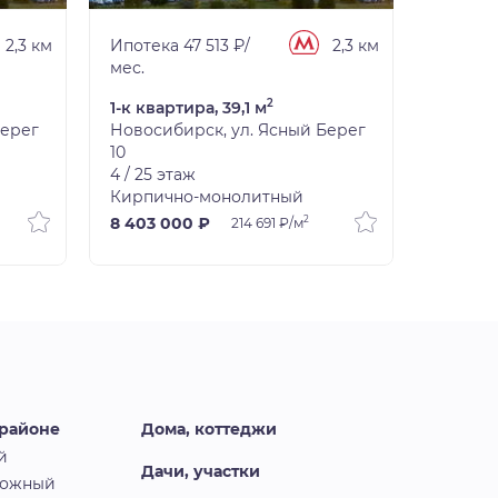
2,3 км
Ипотека 47 513 ₽/
2,3 км
Ипотека
мес.
мес.
2
1-к квартира, 39,1 м
1-к ква
Берег
Новосибирск, ул. Ясный Берег
Новоси
10
10
4 / 25 этаж
7 / 25 
Кирпично-монолитный
Кирпич
2
8 403 000 ₽
8 605 
214 691 ₽/м
 районе
Дома, коттеджи
й
Дачи, участки
рожный