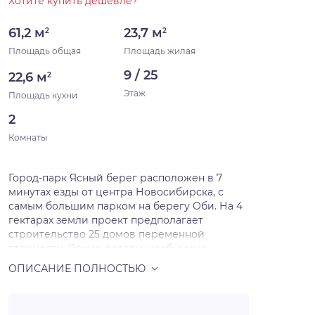
Хотите купить дешевле?
61,2 м
23,7 м
2
2
Площадь общая
Площадь жилая
9 / 25
22,6 м
2
Этаж
Площадь кухни
2
Комнаты
Город-парк Ясный берег расположен в 7
минутах езды от центра Новосибирска, с
самым большим парком на берегу Оби. На 4
гектарах земли проект предполагает
строительство 25 домов переменной
этажности. Яркие фасады, необычные
цветовые переходы, панорамное остекление.
Строящиеся дома расположены вдоль
береговой линии , из квартир открываются
виды на реку Обь и Бугринский мост или