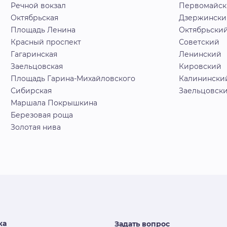
Речной вокзал
Первомайс
Октябрьская
Дзержински
Площадь Ленина
Октябрьски
Красный проспект
Советский
Гагаринская
Ленинский
Заельцовская
Кировский
Площадь Гарина-Михайловского
Калинински
Сибирская
Заельцовск
Маршала Покрышкина
Березовая роща
Золотая нива
ка
Задать вопрос