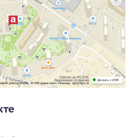
Работает на API 2ГИС
Лицензионное соглашение
Доехать с 2ГИС
ктной работы Raster JS API нужен ключ. Помощь: api@2gis.ru
кте