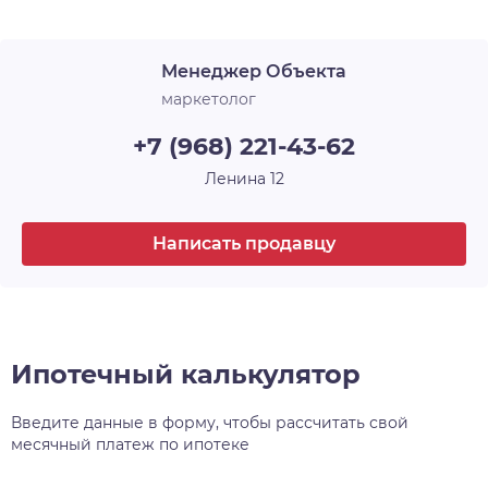
желания, а также застекляет лоджии. В ЖК
«Новые Матрёшки» холлы и лестничные
Менеджер Объекта
площадки выглядят современно, стильно и
продолжают общую концепцию оформления.
маркетолог
+7 (968) 221-43-62
Ленина 12
Написать продавцу
Ипотечный калькулятор
Введите данные в форму, чтобы рассчитать свой
месячный платеж по ипотеке