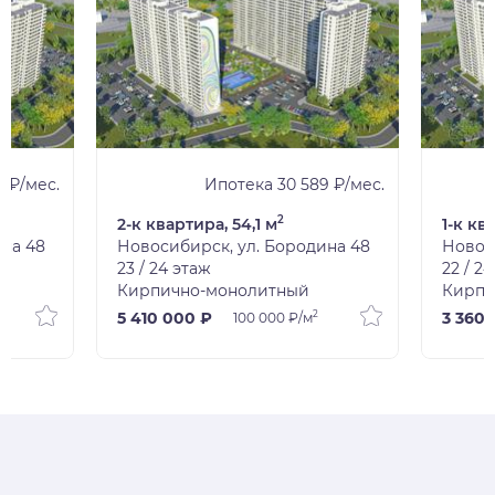
1 ₽/мес.
Ипотека 30 589 ₽/мес.
2
2-к квартира, 54,1 м
1-к кв
ина 48
Новосибирск, ул. Бородина 48
Новос
23 / 24 этаж
22 / 2
Кирпично-монолитный
Кирпи
2
5 410 000 ₽
3 360 
100 000 ₽/м