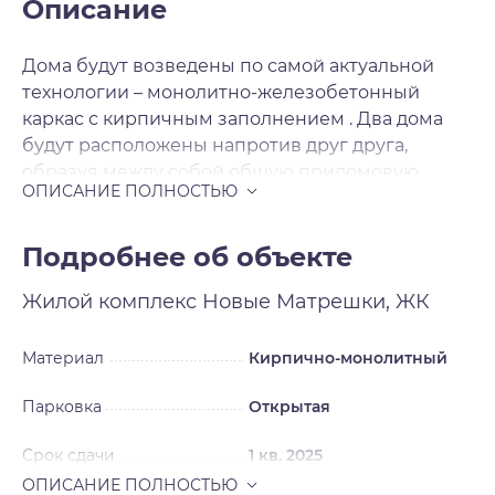
Описание
Дома будут возведены по самой актуальной
технологии – монолитно-железобетонный
каркас с кирпичным заполнением . Два дома
будут расположены напротив друг друга,
образуя между собой общую придомовую
территорию со своей атмосферой. На первых
этажах в двух секциях расположатся объекты
коммерческой инфраструктуры. Вокруг домов
Подробнее об объекте
предусмотрены парковочные места на 983
Жилой комплекс
Новые Матрешки, ЖК
автомобиля, за безопасность которых можно не
беспокоиться – вся территория комплекса
огорожена по периметру. Готовые квартиры с
Материал
Кирпично-монолитный
ремонтом – ещё одна визитная карточка
Парковка
Открытая
застройщика. После получения ключей вы
сразу же сможете отпраздновать новоселье.
Срок сдачи
1 кв. 2025
Застройщик делает ремонт в нейтральном
стиле, который легко переделать под свои