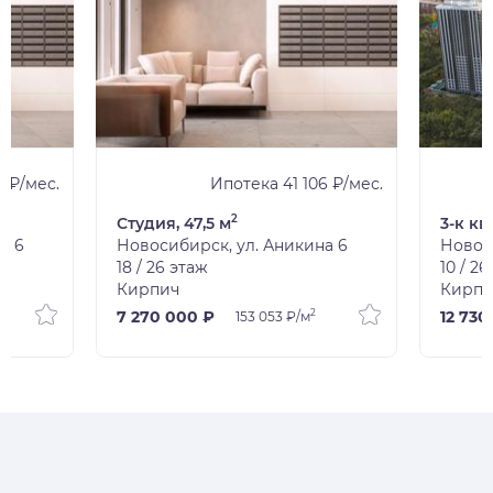
2 ₽/мес.
Ипотека 41 106 ₽/мес.
2
Студия, 47,5 м
3-к кв
а 6
Новосибирск, ул. Аникина 6
Новос
18 / 26 этаж
10 / 2
Кирпич
Кирпи
2
7 270 000 ₽
12 730
153 053 ₽/м