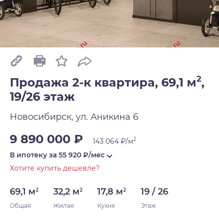
2
Продажа 2-к квартира, 69,1 м
,
19/26 этаж
Новосибирск, ул. Аникина 6
9 890 000 ₽
2
143 064 ₽/м
В ипотеку за
55 920
₽/мес
Хотите купить дешевле?
69,1 м
32,2 м
17,8 м
19 / 26
2
2
2
Общая
Жилая
Кухня
Этаж