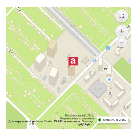
Работает на API 2ГИС
Лицензионное соглашение
Открыть в 2ГИС
Для корректной работы Raster JS API нужен ключ. Помощь:
api@2gis.ru