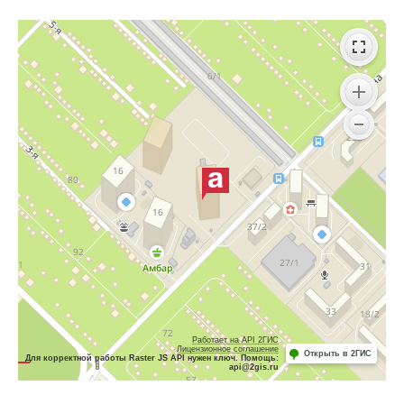
Работает на API 2ГИС
Лицензионное соглашение
Открыть в 2ГИС
Для корректной работы Raster JS API нужен ключ. Помощь:
api@2gis.ru