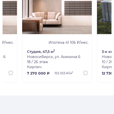
2 ₽/мес.
Ипотека 41 106 ₽/мес.
2
Студия, 47,5 м
3-к кв
а 6
Новосибирск, ул. Аникина 6
Новос
18 / 26 этаж
10 / 2
Кирпич
Кирпи
2
7 270 000 ₽
12 730
153 053 ₽/м