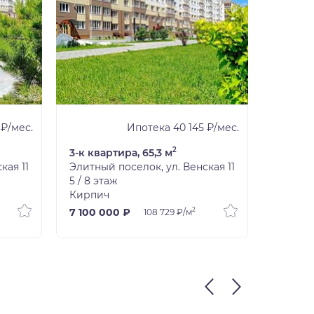
 ₽/мес.
Ипотека 40 145 ₽/мес.
2
3-к квартира, 65,3 м
3-к ква
кая 11
Элитный поселок, ул. Венская 11
Элитный
5 / 8 этаж
7 / 8 э
Кирпич
Кирпи
2
7 100 000 ₽
8 500 
108 729 ₽/м