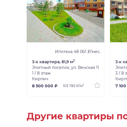
5 ₽/мес.
Ипотека 48 061 ₽/мес.
2
3-к квартира, 81,9 м
3-к к
нская 11
Элитный поселок, ул. Венская 11
Элитн
1 / 8 этаж
3 / 8
Кирпич
Кирп
2
2
8 500 000 ₽
7 100
103 785 ₽/м
Другие квартиры п