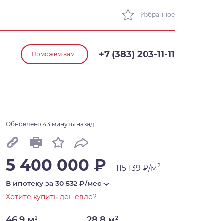
Избранное
+7 (383) 203-11-11
Поможем вам
Обновлено 43 минуты назад.
5 400 000 ₽
2
115 139 ₽/м
В ипотеку за
30 532
₽/мес
Хотите купить дешевле?
46,9 м
28,8 м
2
2