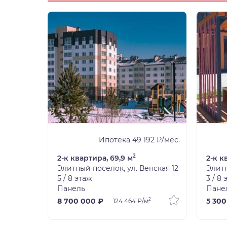
2 ₽/мес.
Ипотека 49 192 ₽/мес.
2
2-к квартира, 69,9 м
2-к к
нская 14
Элитный поселок, ул. Венская 12
Элитн
5 / 8 этаж
3 / 8
Панель
Пане
2
2
8 700 000 ₽
5 300
м
124 464 ₽/м