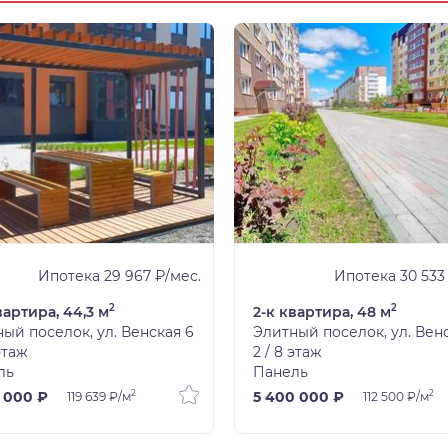
Ипотека 29 967 ₽/мес.
Ипотека 30 533
2
2
вартира, 44,3 м
2-к квартира, 48 м
ый поселок, ул. Венская 6
Элитный поселок, ул. Вен
 этаж
2 / 8 этаж
ль
Панель
2
2
 000 ₽
5 400 000 ₽
119 639 ₽/м
112 500 ₽/м