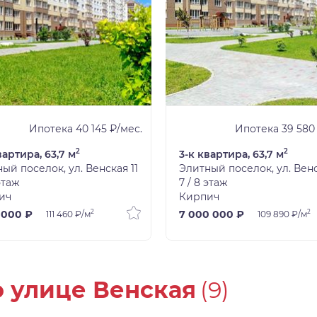
Ипотека 40 145 ₽/мес.
Ипотека 39 580
2
2
вартира, 63,7 м
3-к квартира, 63,7 м
ый поселок, ул. Венская 11
Элитный поселок, ул. Венс
 этаж
7 / 8 этаж
ич
Кирпич
2
2
 000 ₽
7 000 000 ₽
111 460 ₽/м
109 890 ₽/м
о улице Венская
(9)