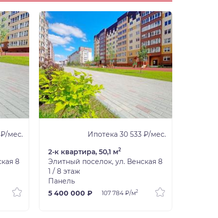
 ₽/мес.
Ипотека 30 533 ₽/мес.
2
2-к квартира, 50,1 м
2-к ква
ская 8
Элитный поселок, ул. Венская 8
Элитный
1 / 8 этаж
3 / 8 э
Панель
Панель
2
5 400 000 ₽
5 700 
107 784 ₽/м