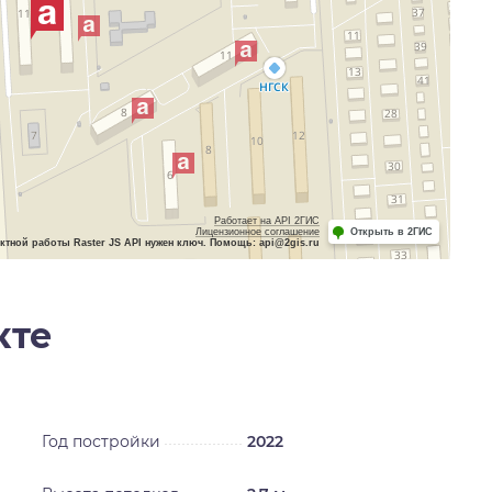
Работает на API 2ГИС
Лицензионное соглашение
Открыть в 2ГИС
ктной работы Raster JS API нужен ключ. Помощь: api@2gis.ru
кте
Год постройки
2022