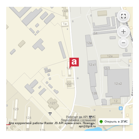
Работает на API 2ГИС
Лицензионное соглашение
Открыть в 2ГИС
Для корректной работы Raster JS API нужен ключ. Помощь:
api@2gis.ru