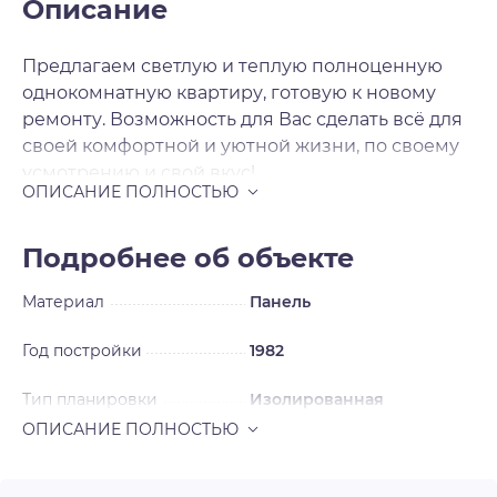
Описание
Предлагаем светлую и теплую полноценную
однокомнатную квартиру, готовую к новому
ремонту. Возможность для Вас сделать всё для
своей комфортной и уютной жизни, по своему
усмотрению и свой вкус!
Комфортный 2-й этаж!
Развитая инфраструктура!
Документы: 1 собственник, без обременений,
Подробнее об объекте
без долгов, более 5 лет в собственности.
Материал
Панель
Приглашаем на просмотр.
Год постройки
1982
Тип планировки
Изолированная
Ремонт
Без ремонта