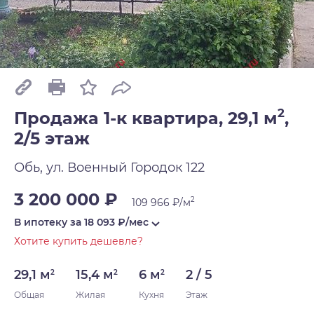
2
Продажа 1-к квартира, 29,1 м
,
2/5 этаж
Обь, ул. Военный Городок 122
3 200 000 ₽
2
109 966 ₽/м
В ипотеку за
18 093
₽/мес
Хотите купить дешевле?
29,1 м
15,4 м
6 м
2 / 5
2
2
2
Общая
Жилая
Кухня
Этаж