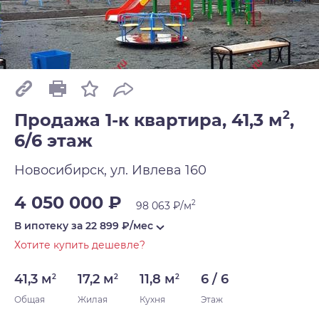
2
Продажа 1-к квартира, 41,3 м
,
6/6 этаж
Новосибирск, ул. Ивлева 160
4 050 000 ₽
2
98 063 ₽/м
В ипотеку за
22 899
₽/мес
Хотите купить дешевле?
41,3 м
17,2 м
11,8 м
6 / 6
2
2
2
Общая
Жилая
Кухня
Этаж