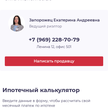
Один собственник, без обременений. Звоните
Тип планировки
Изолированная
за подробностями. Приглашаем на просмотр!
Ремонт
Без ремонта
Запорожец Екатерина Андреевна
Санузел
Совмещенный
Ведущий риэлтор
Парковка
Открытая
+7 (969) 228-70-79
Балкон
1
Ленина 12, офис 501
Написать продавцу
Ипотечный калькулятор
Введите данные в форму, чтобы рассчитать свой
месячный платеж по ипотеке