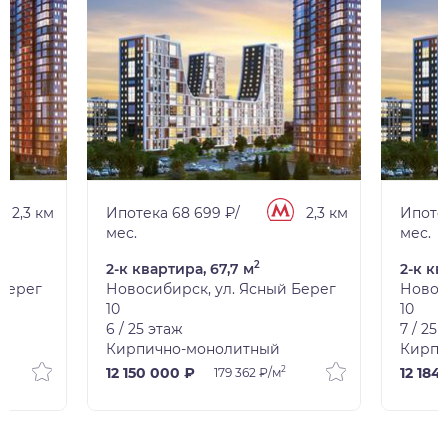
2,3 км
Ипотека 68 699 ₽/
2,3 км
Ипотек
мес.
мес.
2
2-к квартира, 67,7 м
2-к кв
 Берег
Новосибирск, ул. Ясный Берег
Новос
10
10
6 / 25 этаж
7 / 25
Кирпично-монолитный
Кирпи
2
12 150 000 ₽
12 184
179 362 ₽/м