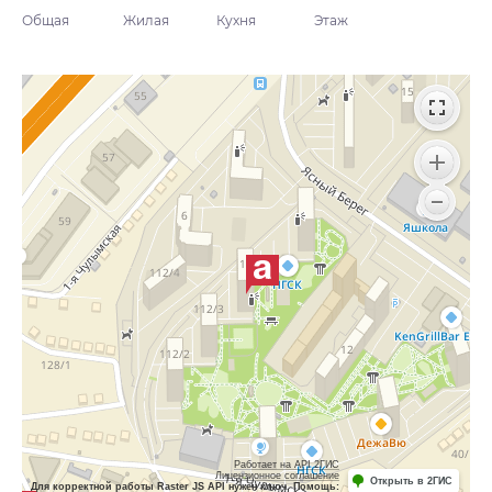
Общая
Жилая
Кухня
Этаж
Работает на API 2ГИС
Лицензионное соглашение
Открыть в 2ГИС
Для корректной работы Raster JS API нужен ключ. Помощь: