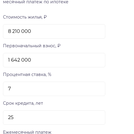
замками. К 2022 году инфраструктуру города-
месячный платеж по ипотеке
парка пополнит масштабный объект -
муниципальная школа с финским подходом к
Стоимость жилья, ₽
российскому образованию, аналогов
бюджетного учреждения в России пока нет.
Первоначальный взнос, ₽
Процентная ставка, %
Срок кредита, лет
Ежемесячный платеж