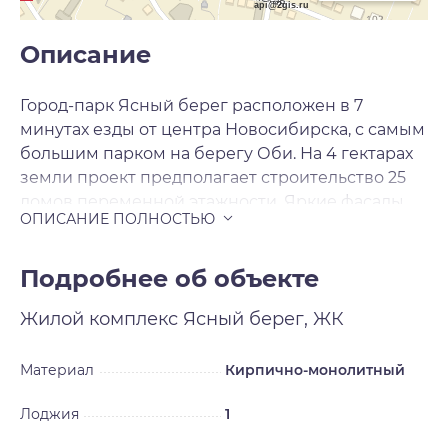
api@2gis.ru
Описание
Город-парк Ясный берег расположен в 7
минутах езды от центра Новосибирска, с самым
большим парком на берегу Оби. На 4 гектарах
земли проект предполагает строительство 25
домов переменной этажности. Яркие фасады,
необычные цветовые переходы, панорамное
остекление. Строящиеся дома расположены
вдоль береговой линии , из квартир
Подробнее об объекте
открываются виды на реку Обь и Бугринский
Жилой комплекс
Ясный берег, ЖК
мост или большой парк во дворе. Дворы
микрорайона закрыты от машин и
представляют собой зелёный сад для отдыха
Материал
Кирпично-монолитный
жителей . Современные подъезды с высокими
Лоджия
1
потолками, дизайнерской отделкой и двумя
входами: со двора и улицы. Входы расположены