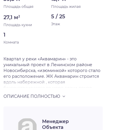
Площадь общая
Площадь жилая
5 / 25
27,1 м
2
Этаж
Площадь кухни
1
Комната
Квартал у реки «Аквамарин» - это
уникальный проект в Ленинском районе
Новосибирска, «изюминкой» которого стало
его расположение. ЖК Аквамарин строится
вдоль набережной , которая
благоустраивается по мере сдачи домов,
превращаясь в зону для отдыха, прогулок и
спорта. Такое преобразование берега
позволит жителям микрорайона
наслаждаться окружающей природой и
красивейшими видами на набережную. На
Менеджер
первых этажах жилых домов разместятся
Объекта
магазины, кафе, медицинские центры,