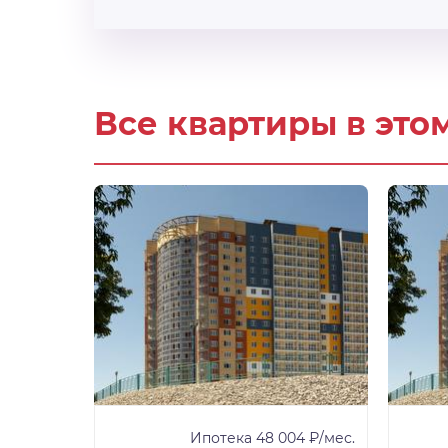
Все квартиры в это
3 ₽/мес.
Ипотека 48 004 ₽/мес.