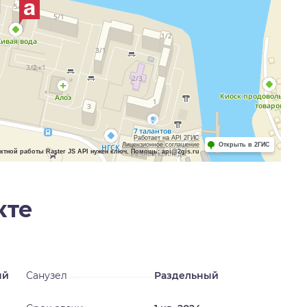
Работает на API 2ГИС
Лицензионное соглашение
Открыть в 2ГИС
ктной работы Raster JS API нужен ключ. Помощь: api@2gis.ru
кте
ый
Санузел
Раздельный