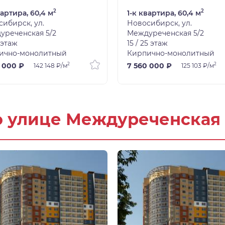
2
2
вартира, 60,4 м
1-к квартира, 60,4 м
ибирск, ул.
Новосибирск, ул.
уреченская 5/2
Междуреченская 5/2
5 этаж
15 / 25 этаж
ично-монолитный
Кирпично-монолитный
2
2
 000 ₽
7 560 000 ₽
142 148 ₽/м
125 103 ₽/м
о улице Междуреченская