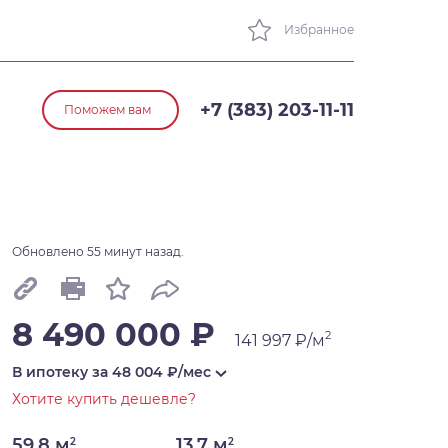
Избранное
+7 (383) 203-11-11
Поможем вам
Обновлено 55 минут назад.
8 490 000 ₽
2
141 997 ₽/м
В ипотеку за
48 004
₽/мес
Хотите купить дешевле?
59,8 м
13,7 м
2
2