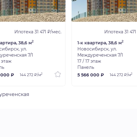
Ипотека 31 471 ₽/мес.
Ипотека 31 471
2
2
вартира, 38,6 м
1-к квартира, 38,6 м
ибирск, ул.
Новосибирск, ул.
уреченская 7/1
Междуреченская 7/1
7 этаж
17 / 17 этаж
ль
Панель
2
2
 000 ₽
5 566 000 ₽
144 272 ₽/м
144 272 ₽/м
дуреченская