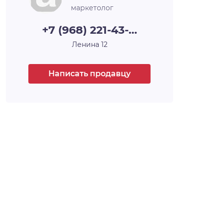
салоны красоты и прочие элементы
маркетолог
инфраструктуры. В целом, район застройки
уже обладает сложившейся
+7 (968) 221-43-…
инфраструктурой, так как данный район
Ленина 12
находится в развитой части Новосибирска.
Особое внимание застройщик уделяет
комфортному проживанию маленьких
Написать продавцу
жителей микрорайона, для них
предусмотрены два детских сада и
общеобразовательная школа .
Расположенный в районе с хорошей и
современной инфраструктурой, в близости
от важнейших транспортных развязок, рядом
с Димитровским мостом и аквапарком
«Аквамир», ЖК Аквамарин стал очень
интересным предложением на рынке
недвижимости Новосибирска.