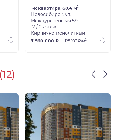
2
1-к квартира, 60,4 м
1-к ква
Новосибирск, ул.
Новоси
Междуреченская 5/2
Междур
17 / 25 этаж
20 / 25
Кирпично-монолитный
Кирпич
2
7 560 000 ₽
10 310 
125 103 ₽/м
(12)