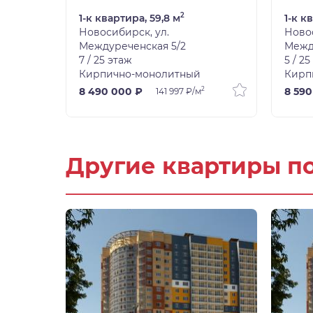
2
1-к квартира, 59,8 м
1-к к
Новосибирск, ул.
Новос
Междуреченская 5/2
Межд
7 / 25 этаж
5 / 2
Кирпично-монолитный
Кирп
2
2
8 490 000 ₽
8 590
м
141 997 ₽/м
Другие квартиры п