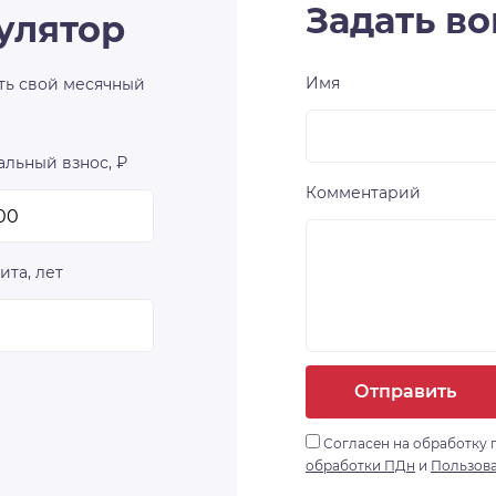
Задать во
улятор
Имя
ть свой месячный
льный взнос, ₽
Комментарий
ита, лет
Отправить
Согласен на обработку 
обработки ПДн
и
Пользов