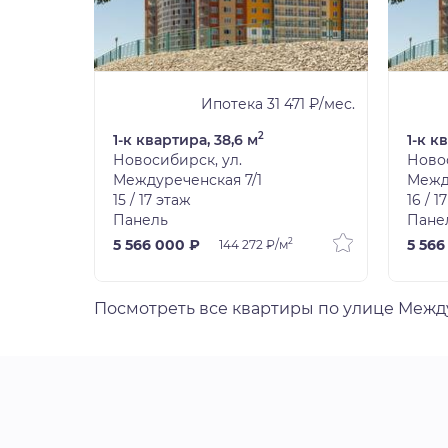
0 ₽/мес.
Ипотека 31 471 ₽/мес.
2
1-к квартира, 38,6 м
1-к к
Новосибирск, ул.
Новос
Междуреченская 7/1
Межд
15 / 17 этаж
16 / 1
Панель
Пане
2
5 566 000 ₽
5 566
144 272 ₽/м
Посмотреть все квартиры по улице Меж