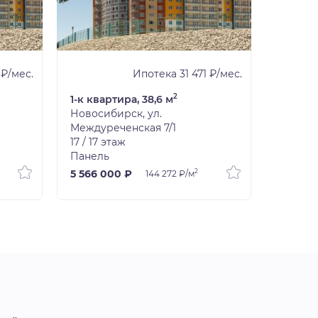
 ₽/мес.
Ипотека 31 471 ₽/мес.
2
1-к квартира, 38,6 м
1-к ква
Новосибирск, ул.
Новоси
Междуреченская 7/1
Междур
17 / 17 этаж
16 / 17 
Панель
Панель
2
5 566 000 ₽
5 566 
144 272 ₽/м