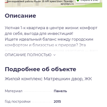
Открыть в 2ГИС
Для корректной работы Raster JS API нужен ключ. Помощь:
api@2gis.ru
Описание
Уютная 1-к квартира в центре жизни: комфорт
для себя, выгода для инвестиций!
Ищете идеальный баланс между городским
комфортом и близостью к природе? Эта
полноценная однокомнатная квартира — ваш
правильный выбор.
Почему стоит обратить внимание:
• Правильная планировка: Изолированная
Подробнее об объекте
комната и отдельная кухня.
Жилой комплекс
Матрешкин двор, ЖК
• Комфортный 4 этаж: Грузовой лифт обеспечит
легкий переезд, а чистый, ухоженный подъезд
создаст приятное впечатление с первого шага.
Материал
Панель
• Бонус: Застекленный балкон — ваше
Год постройки
2015
дополнительное место для отдыха.