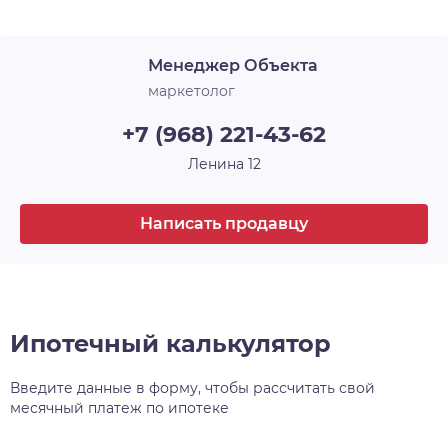
желания, а также застекляет лоджии. В ЖК
«Новые Матрёшки» холлы и лестничные
Менеджер Объекта
площадки выглядят современно, стильно и
продолжают общую концепцию оформления.
маркетолог
+7 (968) 221-43-62
Ленина 12
Написать продавцу
Ипотечный калькулятор
Введите данные в форму, чтобы рассчитать свой
месячный платеж по ипотеке