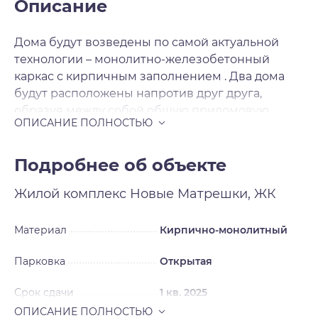
Описание
Дома будут возведены по самой актуальной
технологии – монолитно-железобетонный
каркас с кирпичным заполнением . Два дома
будут расположены напротив друг друга,
образуя между собой общую придомовую
территорию со своей атмосферой. На первых
этажах в двух секциях расположатся объекты
коммерческой инфраструктуры. Вокруг домов
Подробнее об объекте
предусмотрены парковочные места на 983
Жилой комплекс
Новые Матрешки, ЖК
автомобиля, за безопасность которых можно не
беспокоиться – вся территория комплекса
огорожена по периметру. Готовые квартиры с
Материал
Кирпично-монолитный
ремонтом – ещё одна визитная карточка
Парковка
Открытая
застройщика. После получения ключей вы
сразу же сможете отпраздновать новоселье.
Срок сдачи
1 кв. 2025
Застройщик делает ремонт в нейтральном
стиле, который легко переделать под свои