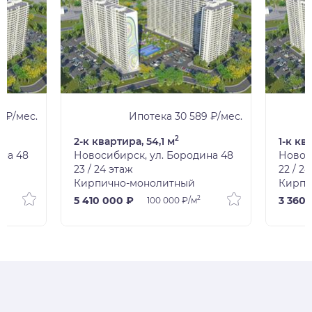
1 ₽/мес.
Ипотека 30 589 ₽/мес.
2
2-к квартира, 54,1 м
1-к кв
ина 48
Новосибирск, ул. Бородина 48
Новос
23 / 24 этаж
22 / 2
Кирпично-монолитный
Кирпи
2
5 410 000 ₽
3 360 
100 000 ₽/м