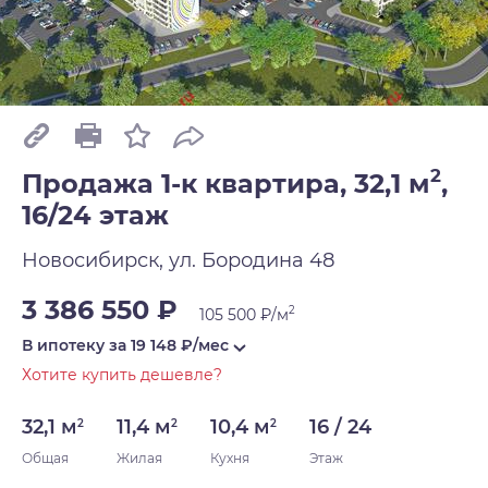
2
Продажа 1-к квартира, 32,1 м
,
16/24 этаж
Новосибирск, ул. Бородина 48
3 386 550 ₽
2
105 500 ₽/м
В ипотеку за
19 148
₽/мес
Хотите купить дешевле?
32,1 м
11,4 м
10,4 м
16 / 24
2
2
2
Общая
Жилая
Кухня
Этаж