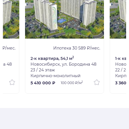
1 ₽/мес.
Ипотека 30 589 ₽/мес.
2
2-к квартира, 54,1 м
1-к кв
ина 48
Новосибирск, ул. Бородина 48
Новос
23 / 24 этаж
22 / 2
Кирпично-монолитный
Кирпи
2
5 410 000 ₽
3 360 
100 000 ₽/м