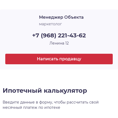
желания, а также застекляет лоджии. В ЖК
«Новые Матрёшки» холлы и лестничные
Менеджер Объекта
площадки выглядят современно, стильно и
продолжают общую концепцию оформления.
маркетолог
+7 (968) 221-43-62
Ленина 12
Написать продавцу
Ипотечный калькулятор
Введите данные в форму, чтобы рассчитать свой
месячный платеж по ипотеке