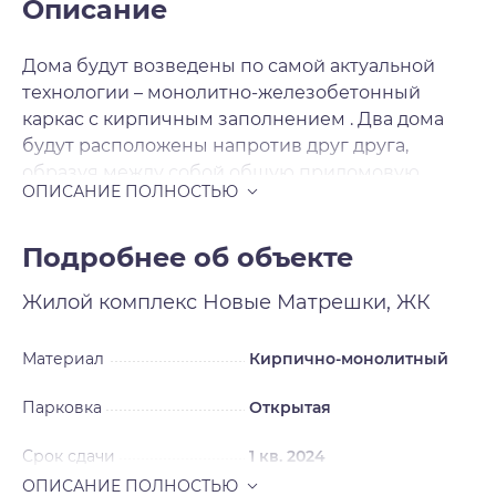
Описание
Дома будут возведены по самой актуальной
технологии – монолитно-железобетонный
каркас с кирпичным заполнением . Два дома
будут расположены напротив друг друга,
образуя между собой общую придомовую
территорию со своей атмосферой. На первых
этажах в двух секциях расположатся объекты
коммерческой инфраструктуры. Вокруг домов
Подробнее об объекте
предусмотрены парковочные места на 983
Жилой комплекс
Новые Матрешки, ЖК
автомобиля, за безопасность которых можно не
беспокоиться – вся территория комплекса
огорожена по периметру. Готовые квартиры с
Материал
Кирпично-монолитный
ремонтом – ещё одна визитная карточка
Парковка
Открытая
застройщика. После получения ключей вы
сразу же сможете отпраздновать новоселье.
Срок сдачи
1 кв. 2024
Застройщик делает ремонт в нейтральном
стиле, который легко переделать под свои