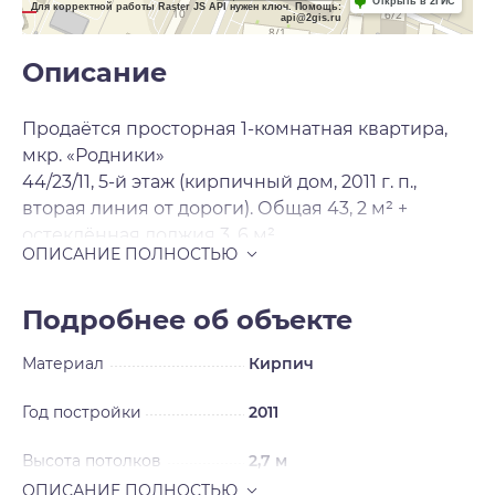
Открыть в 2ГИС
Для корректной работы Raster JS API нужен ключ. Помощь:
api@2gis.ru
Описание
Продаётся просторная 1-комнатная квартира,
мкр. «Родники»
44/23/11, 5-й этаж (кирпичный дом, 2011 г. п.,
вторая линия от дороги). Общая 43, 2 м² +
остеклённая лоджия 3, 6 м².
Плюсы:
Просторные комнаты (гостиная 22, 6 м², кухня 11,
2 м², холл 5, 9 м²).
Подробнее об объекте
Солнечная сторона (юг/юго-восток).
Материал
Кирпич
Тихий двор, чистая УК, грузопассажирский
лифт, 5 квартир на площадке.
Год постройки
2011
Один взрослый собственник, без
обременений.
Высота потолков
2,7 м
Рядом: школы, сады, «Лента», «Леруа Мерлен»,