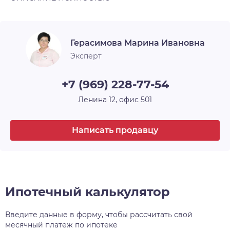
поликлиники, ледовый центр «Родник», фитнес,
Тип планировки
Изолированная
удобный выезд.
Показ по договорённости.
Ремонт
Косметический
❗ Покупатель оплачивает агентское
Герасимова Марина Ивановна
вознаграждение.
Санузел
Совмещенный
Эксперт
Не откладывай на завтра то, что можно купить
Окна
Улица
по выгодной цене сегодня!
+7 (969) 228-77-54
Парковка
Открытая
Ленина 12, офис 501
Онлайн показ
Да
Написать продавцу
Ипотека
Да
Лоджия
1
Ипотечный калькулятор
Введите данные в форму, чтобы рассчитать свой
месячный платеж по ипотеке