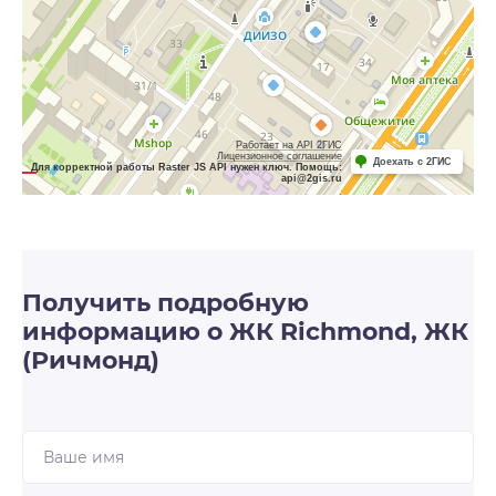
Работает на API 2ГИС
Лицензионное соглашение
Доехать с 2ГИС
Для корректной работы Raster JS API нужен ключ. Помощь:
api@2gis.ru
Получить подробную
информацию о ЖК Richmond, ЖК
(Ричмонд)