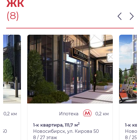
ЖК
(8)
0,2 км
Ипотека
0,2 км
2
1-к квартира, 111,7 м
1-к ква
 50
Новосибирск, ул. Кирова 50
Новос
8 / 27 этаж
8 / 25