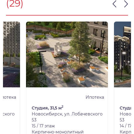
(29)
Ипотека
Ипотека
2
Студия, 31,5 м
Студия
вского
Новосибирск, ул. Лобачевского
Новос
53
53
15 / 17 этаж
14 / 17
Кирпично-монолитный
Кирпи