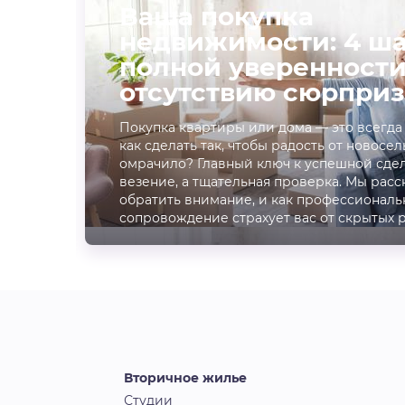
Ваша покупка
недвижимости: 4 ша
полной уверенности
отсутствию сюрприз
Покупка квартиры или дома — это всегда
как сделать так, чтобы радость от новосел
омрачило? Главный ключ к успешной сдел
везение, а тщательная проверка. Мы расс
обратить внимание, и как профессиональ
сопровождение страхует вас от скрытых 
Вторичное жилье
Студии