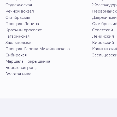
Студенческая
Железнодо
Речной вокзал
Первомайс
Октябрьская
Дзержински
Площадь Ленина
Октябрьски
Красный проспект
Советский
Гагаринская
Ленинский
Заельцовская
Кировский
Площадь Гарина-Михайловского
Калинински
Сибирская
Заельцовск
Маршала Покрышкина
Березовая роща
Золотая нива