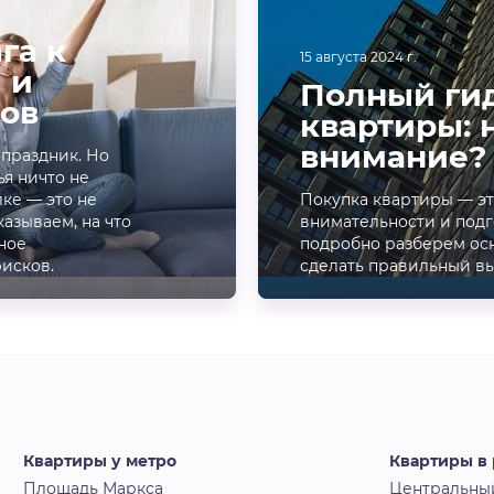
га к
15 августа 2024 г.
 и
Полный гид
ов
квартиры: 
внимание?
 праздник. Но
ья ничто не
ке — это не
Покупка квартиры — э
казываем, на что
внимательности и подг
ное
подробно разберем осн
рисков.
сделать правильный в
Квартиры у метро
Квартиры в
Площадь Маркса
Центральны