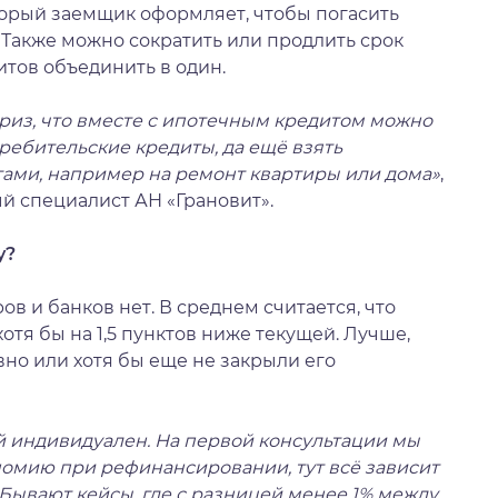
торый заемщик оформляет, чтобы погасить
 Также можно сократить или продлить срок
тов объединить в один.
риз, что вместе с ипотечным кредитом можно
ребительские кредиты, да ещё взять
ами, например на ремонт квартиры или дома»
,
й специалист АН «Грановит».
у?
в и банков нет. В среднем считается, что
отя бы на 1,5 пунктов ниже текущей. Лучше,
вно или хотя бы еще не закрыли его
й индивидуален. На первой консультации мы
номию при рефинансировании, тут всё зависит
 Бывают кейсы, где с разницей менее 1% между