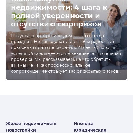
недвижимости: 4 шага к
полной уверенности и
отсутствию сюрпризов
Покупка квартиры или дома — это всегда
праздник. Но как сделать так, чтобы радость от
новоселья ничто не омрачило? Главный ключ к
успешной сделке — это не везение, а тщательная
проверка. Мы рассказываем, на что обратить
внимание, и как профессиональное
сопровождение страхует вас от скрытых рисков.
Жилая недвижимость
Ипотека
Новостройки
Юридические