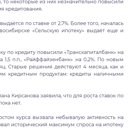
 некоторые из них незначительно повысили
ия кредитования.
тся по ставке от 2,7%. Более того, началась
овосибирске «Сельскую ипотеку» выдаёт еще и
о кредиту повысили «Транскапиталбанк» на
а 1,5 п.п., «Райффайзенбанк» на 0,2%. По новым
сяц. Старые решения действуют 4 месяца, как и
оим кредитным продуктам: кредиты наличными
ирсанова заявила, что для роста ставок по
ока нет.
урса вызвала небывалую активность на
вал исторический максимум спроса на ипотеку