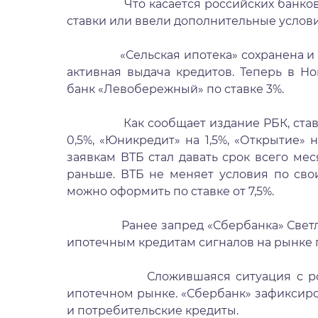
Что касается российских банков, то
ставки или ввели дополнительные услов
«Сельская ипотека» сохранена и выдаё
активная выдача кредитов. Теперь в Н
банк «Левобережный» по ставке 3%.
Как сообщает издание РБК, ставку п
0,5%, «Юникредит» на 1,5%, «Открытие» н
заявкам ВТБ стал давать срок всего ме
раньше. ВТБ не меняет условия по св
можно оформить по ставке от 7,5%.
Ранее запред «Сбербанка» Светлана К
ипотечным кредитам сигналов на рынке п
Сложившаяся ситуация с ростом к
ипотечном рынке. «Сбербанк» зафиксиро
и потребительские кредиты.