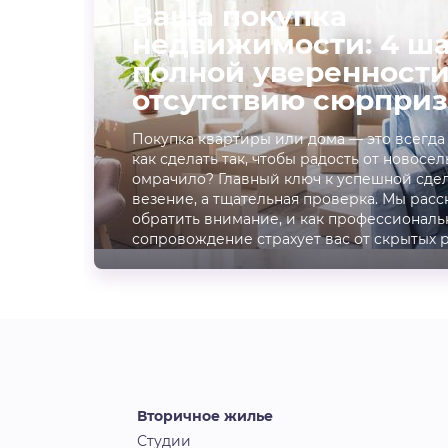
Ваша покупка
недвижимости: 4 ша
полной уверенности
отсутствию сюрприз
Покупка квартиры или дома — это всегда
как сделать так, чтобы радость от новосел
омрачило? Главный ключ к успешной сдел
везение, а тщательная проверка. Мы расс
обратить внимание, и как профессиональ
сопровождение страхует вас от скрытых 
Вторичное жилье
Студии