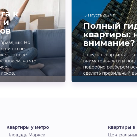
га к
15 августа 2024 г.
 и
Полный гид
ов
квартиры: 
внимание?
 праздник. Но
ья ничто не
ке — это не
Покупка квартиры — э
казываем, на что
внимательности и подг
ное
подробно разберем осн
рисков.
сделать правильный в
Квартиры у метро
Квартиры в
Площадь Маркса
Центральны