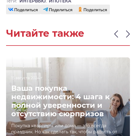
Теги:
ИНТЕРВЬЮ
,
ИПОТЕКА
Поделиться
Поделиться
Поделиться
Читайте также
СТАТЬИ
15 августа 2024 г.
Ваша покупка
недвижимости: 4 шага к
полной уверенности и
отсутствию сюрпризов
Покупка квартиры или дома — это всегда
праздник. Но как сделать так, чтобы радость от