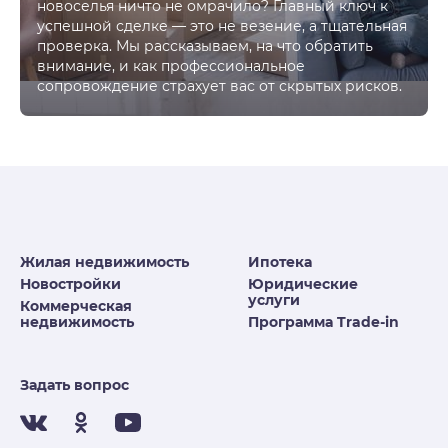
новоселья ничто не омрачило? Главный ключ к
успешной сделке — это не везение, а тщательная
проверка. Мы рассказываем, на что обратить
внимание, и как профессиональное
сопровождение страхует вас от скрытых рисков.
Жилая недвижимость
Ипотека
Новостройки
Юридические
услуги
Коммерческая
недвижимость
Программа Trade-in
Задать вопрос