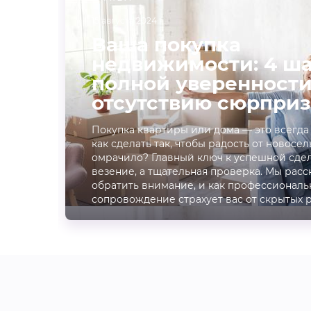
15 августа 2024 г.
Ваша покупка
недвижимости: 4 ша
полной уверенности
отсутствию сюрприз
Покупка квартиры или дома — это всегда
как сделать так, чтобы радость от новосел
омрачило? Главный ключ к успешной сдел
везение, а тщательная проверка. Мы расс
обратить внимание, и как профессиональ
сопровождение страхует вас от скрытых 