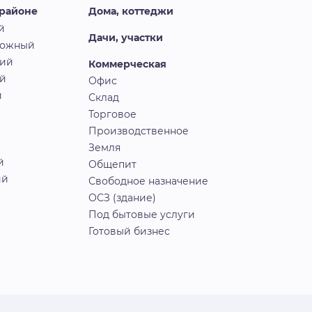
 районе
Дома, коттеджи
й
Дачи, участки
рожный
кий
Коммерческая
й
Офис
й
Склад
Торговое
Производственное
Земля
й
Общепит
ий
Свободное назначение
ОСЗ (здание)
Под бытовые услуги
Готовый бизнес