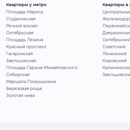
Квартиры у метро
Квартиры в
Площадь Маркса
Центральны
Студенческая
Железнодо
Речной вокзал
Первомайс
Октябрьская
Дзержински
Площадь Ленина
Октябрьски
Красный проспект
Советский
Гагаринская
Ленинский
Заельцовская
Кировский
Площадь Гарина-Михайловского
Калинински
Сибирская
Заельцовск
Маршала Покрышкина
Березовая роща
Золотая нива