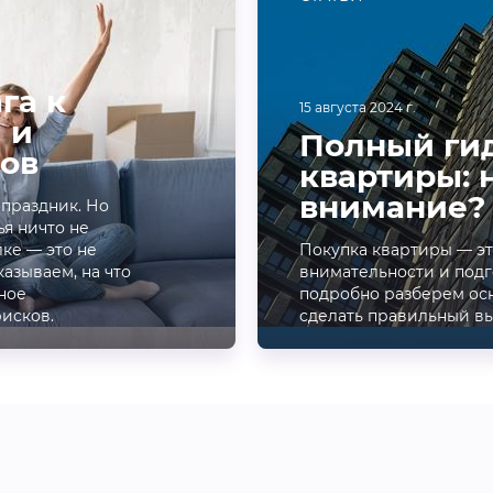
га к
15 августа 2024 г.
 и
Полный гид
ов
квартиры: 
внимание?
 праздник. Но
ья ничто не
ке — это не
Покупка квартиры — э
казываем, на что
внимательности и подг
ное
подробно разберем осн
рисков.
сделать правильный в