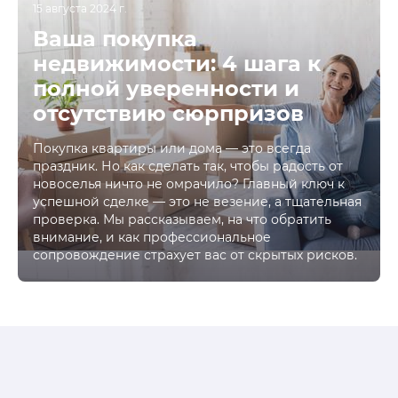
15 августа 2024 г.
Ваша покупка
недвижимости: 4 шага к
полной уверенности и
отсутствию сюрпризов
Покупка квартиры или дома — это всегда
праздник. Но как сделать так, чтобы радость от
новоселья ничто не омрачило? Главный ключ к
успешной сделке — это не везение, а тщательная
проверка. Мы рассказываем, на что обратить
внимание, и как профессиональное
сопровождение страхует вас от скрытых рисков.