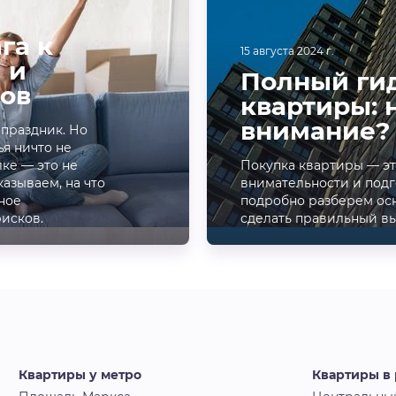
га к
15 августа 2024 г.
 и
Полный гид
ов
квартиры: 
внимание?
 праздник. Но
ья ничто не
ке — это не
Покупка квартиры — э
казываем, на что
внимательности и подг
ное
подробно разберем осн
рисков.
сделать правильный в
Квартиры у метро
Квартиры в