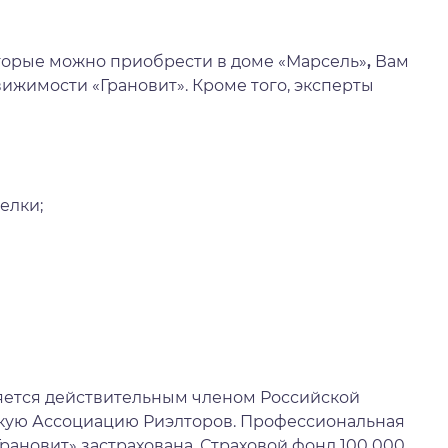
торые можно приобрести в доме
«Марсель»
,
Вам
ижимости «Грановит». Кроме того, эксперты
елки;
яется действительным членом Российской
скую Ассоциацию Риэлторов. Профессиональная
рановит» застрахована. Страховой фонд 100 000