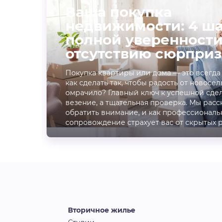
Ваша покупка
недвижимости: 4 ша
полной уверенности
отсутствию сюрприз
Покупка квартиры или дома — это всегда
как сделать так, чтобы радость от новосел
омрачило? Главный ключ к успешной сдел
везение, а тщательная проверка. Мы расс
обратить внимание, и как профессиональ
сопровождение страхует вас от скрытых 
Вторичное жилье