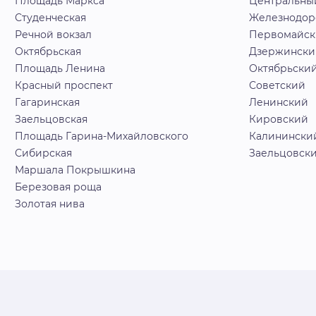
Площадь Маркса
Центральны
Студенческая
Железнодо
Речной вокзал
Первомайс
Октябрьская
Дзержински
Площадь Ленина
Октябрьски
Красный проспект
Советский
Гагаринская
Ленинский
Заельцовская
Кировский
Площадь Гарина-Михайловского
Калинински
Сибирская
Заельцовск
Маршала Покрышкина
Березовая роща
Золотая нива