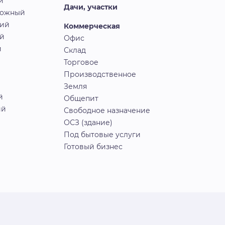
й
Дачи, участки
рожный
кий
Коммерческая
й
Офис
й
Склад
Торговое
Производственное
Земля
й
Общепит
ий
Свободное назначение
ОСЗ (здание)
Под бытовые услуги
Готовый бизнес