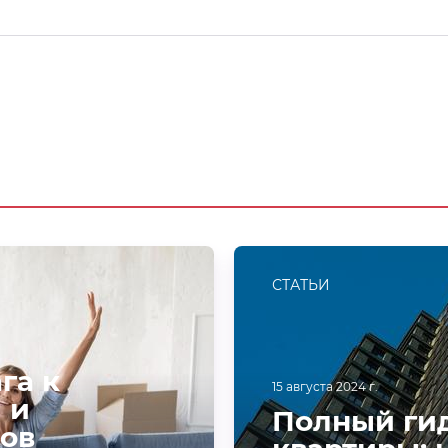
СТАТЬИ
га к
15 августа 2024 г.
 и
Полный гид
ов