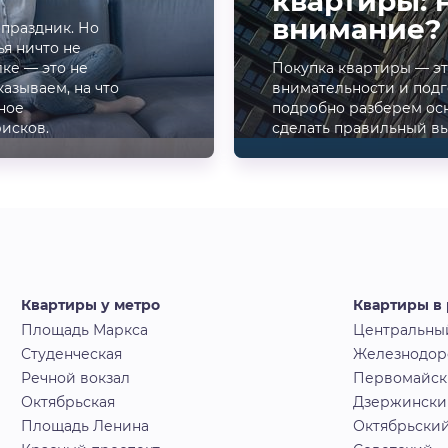
квартиры: 
внимание?
 праздник. Но
ья ничто не
ке — это не
Покупка квартиры — э
казываем, на что
внимательности и подг
ное
подробно разберем осн
рисков.
сделать правильный в
Квартиры у метро
Квартиры в
Площадь Маркса
Центральны
Студенческая
Железнодо
Речной вокзал
Первомайс
Октябрьская
Дзержински
Площадь Ленина
Октябрьски