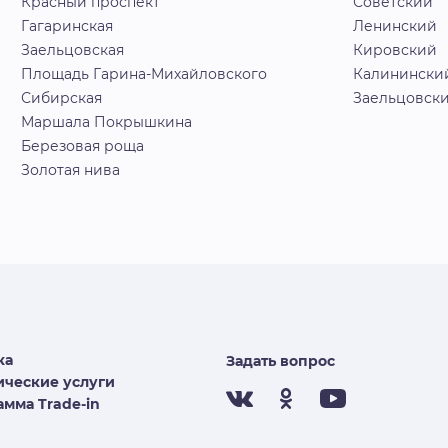
Красный проспект
Советский
Гагаринская
Ленинский
Заельцовская
Кировский
Площадь Гарина-Михайловского
Калинински
Сибирская
Заельцовск
Маршала Покрышкина
Березовая роща
Золотая нива
ка
Задать вопрос
ческие услуги
мма Trade-in