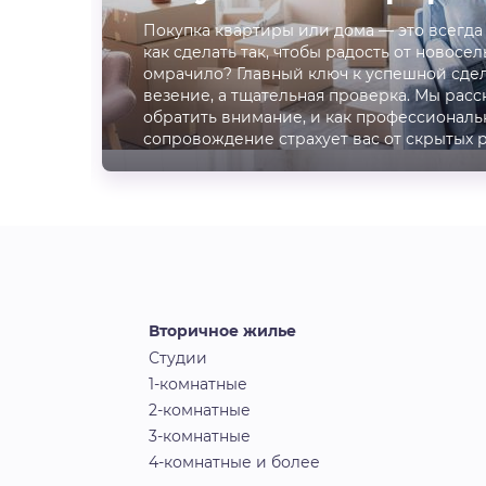
Покупка квартиры или дома — это всегда
как сделать так, чтобы радость от новосел
омрачило? Главный ключ к успешной сдел
везение, а тщательная проверка. Мы расс
обратить внимание, и как профессиональ
сопровождение страхует вас от скрытых 
Вторичное жилье
Студии
1-комнатные
2-комнатные
3-комнатные
4-комнатные и более