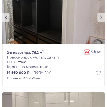
1/31
0,5 км
2
2-к квартира, 76,2 м
Новосибирск, ул. Галущака 17
13 / 18 этаж
Кирпично-монолитный
2
14 950 000 ₽
196 194 ₽/м
Ипотека 84 531 ₽/мес.