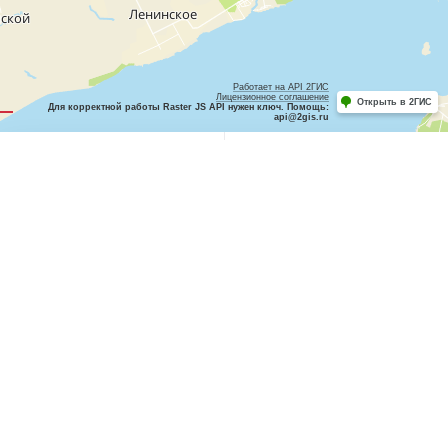
Работает на API 2ГИС
Лицензионное соглашение
Открыть в 2ГИС
Для корректной работы Raster JS API нужен ключ. Помощь:
api@2gis.ru
ПЛИТКА
КАРТА
Жилая недвижимость
Ипотека
Новостройки
Юридические
услуги
Коммерческая
недвижимость
Программа Trade-in
Задать вопрос