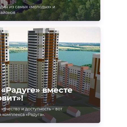
один из самых «молодых» и
районов
 «Радуге» вместе
овит»!
 качество и доступность – вот
 комплекса «Радуга».