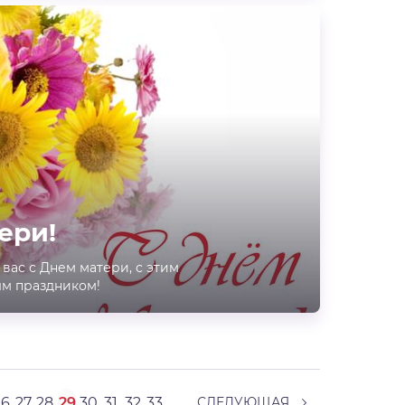
ери!
вас с Днем матери, с этим
м праздником!
26
27
28
29
30
31
32
33
СЛЕДУЮЩАЯ