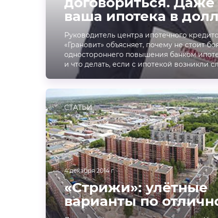
договориться. Даже
ваша ипотека в дол
Руководитель центра ипотечного кредит
«Грановит» объясняет, почему не стоит бо
одностороннего повышения банком ипоте
и что делать, если с ипотекой возникли с
СТАТЬИ
4 декабря 2014 г.
«Стрижи»: улётные
варианты по отличн