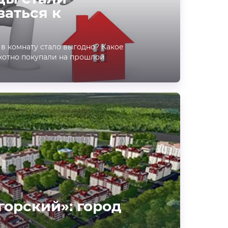
аться к
в комнату стало выгодно? Какое
хотно покупали на прошлой
орский»: город