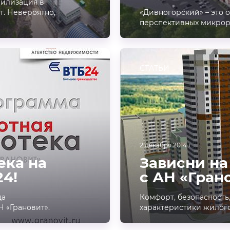
вилизация в
т. Невероятно,
«Дивногорский» – это 
перспективных микро
СТАТЬИ
2 декабря 2014 г.
ека на
Зависни на
24!
с АН «Гран
да
Комфорт, безопасность,
 «Грановит».
характеристики жилого