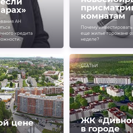
 если
присматрив
ларах»
комнатам
ования АН
яться
Почему инвестировать 
чного кредита
еще жилье горожане о
ложности.
неделе?
СТАТЬИ
3 декабря 2014 г.
ЖК «Дивног
ой цене
в городе