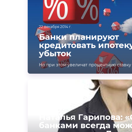
22 декабря 2014 г.
Банки планируют
кредитовать ипотеку
убыток
Но при этом увеличат процентную ставку 
СТАТЬИ
18 декабря 2014 г.
Наталья Гарипова: «
банками всегда мо