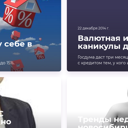
22 декабря 2014 г.
Валютная и
 себе в
каникулы 
Госдума даст три меся
до 15%.
с кредитом тем, у кого 
СТАТЬИ
16 декабря 2014 г.
С
Тренды не
жно
новосибир