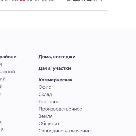
 районе
Дома, коттеджи
й
Дачи, участки
рожный
кий
Коммерческая
й
Офис
й
Склад
Торговое
Производственное
Земля
й
Общепит
ий
Свободное назначение