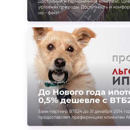
Достойный и гармоничный комплекс. Ци
условиях природы. Доступность и комфор
но – факт!
СТАТЬИ
2 декабря 2014 г.
До Нового года ипот
0,5% дешевле с ВТБ
Банк-партнер ВТБ24 до 31 декабря 2014 го
предоставляет преференцию клиентам АН