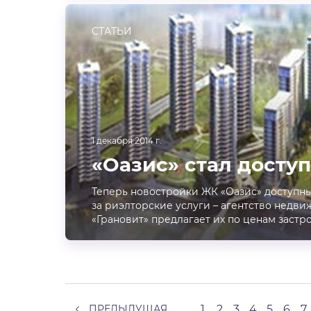
СТАТЬИ
1 декабря 2014 г.
«Оазис» стал доступ
Теперь новостройки ЖК «Оазис» доступн
за риэлторские услуги – агентство недв
«Грановит» предлагает их по ценам застр
ПРЕДЫДУЩАЯ
1
2
3
4
5
6
7