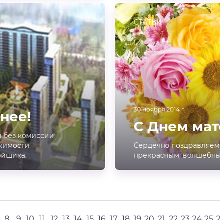
СТАТЬИ
30 ноября 2014 г.
нее!
С Днем мат
ы без комиссии
ижимости
Сердечно поздравляем 
ойщика.
прекрасным, волшебны
8
9
10
11
12
13
14
15
16
17
18
19
20
21
22
23
24
25