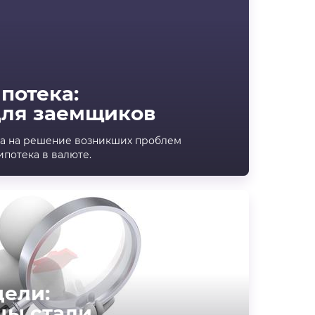
потека:
для заемщиков
ца на решение возникших проблем
ипотека в валюте.
дели:
цы стали