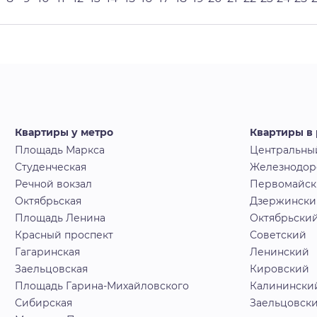
Квартиры у метро
Квартиры в
Площадь Маркса
Центральны
Студенческая
Железнодо
Речной вокзал
Первомайс
Октябрьская
Дзержински
Площадь Ленина
Октябрьски
Красный проспект
Советский
Гагаринская
Ленинский
Заельцовская
Кировский
Площадь Гарина-Михайловского
Калинински
Сибирская
Заельцовск